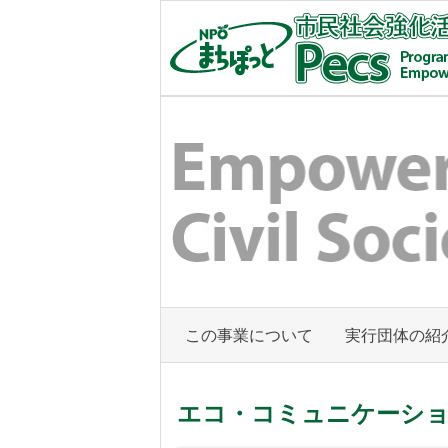
内
容
を
ス
キ
Empower Civil Society
まちぽっと市民社会強化活動支
ッ
プ
す
る
この事業について
実行団体の紹
エコ・コミュニケーシ