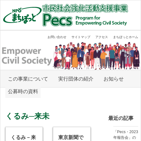
内
容
を
ス
キ
Empower Civil Society
まちぽっと市民社会強化活動支援事業
ッ
お問い合わせ
サイトマップ
アクセス
まちぽっとホーム
プ
す
る
この事業について
実行団体の紹介
お知らせ
公募時の資料
くるみ─来未
最近の記事
「Pecs・2023
くるみ－来
東京新聞で
年報告会」の