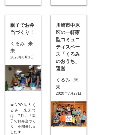
親子でお弁
川崎市中原
当づくり！
区の一軒家
型コミュニ
くるみ─来
ティスペー
未
ス「くるみ
2020年8月3日
のおうち」
運営
くるみ─来
未
2020年7月27日
★NPO法人く
るみー来未で
は、7月に「親
子でお弁当づく
り」を開催しま
した★