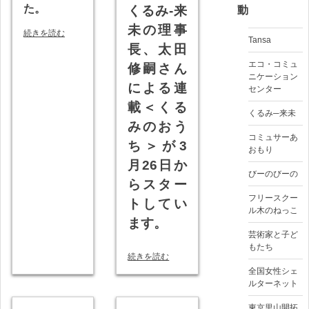
た。
くるみ-来
動
未の理事
続きを読む
Tansa
長、太田
エコ・コミュ
修嗣さん
ニケーション
による連
センター
載＜くる
くるみ─来未
みのおう
コミュサーあ
ち＞が3
おもり
月26日か
びーのびーの
らスター
フリースクー
トしてい
ル木のねっこ
ます。
芸術家と子ど
もたち
続きを読む
全国女性シェ
ルターネット
東京里山開拓