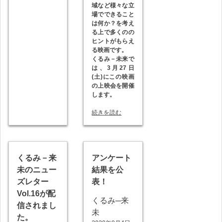
域など様々な立
場でできること
は何か？を考え
る上で多くのの
ヒントがもらえ
る映画です。
くるみ－未来で
は、3月27日
(土)にこの映画
の上映会を開催
します。
続きを読む
くるみ－来
アンケート
未のニュー
結果を公
ズレター
表！
Vol.16が配
くるみ─来
信されまし
未
た。