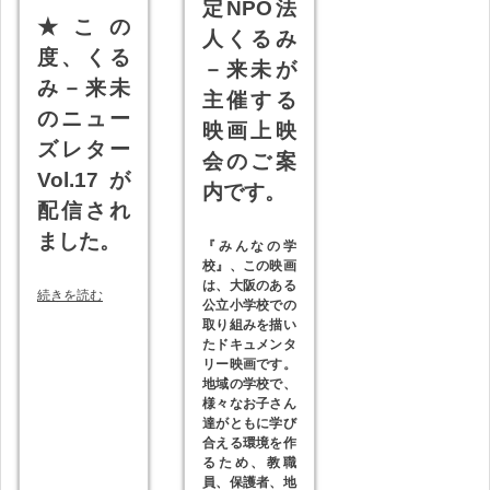
定NPO法
★
この
人くるみ
度、くる
－来未が
み－来未
主催する
のニュー
映画上映
ズレター
会のご案
Vol.17が
内です。
配信され
ました。
『みんなの学
校』、この映画
は、大阪のある
続きを読む
公立小学校での
取り組みを描い
たドキュメンタ
リー映画です。
地域の学校で、
様々なお子さん
達がともに学び
合える環境を作
るため、教職
員、保護者、地