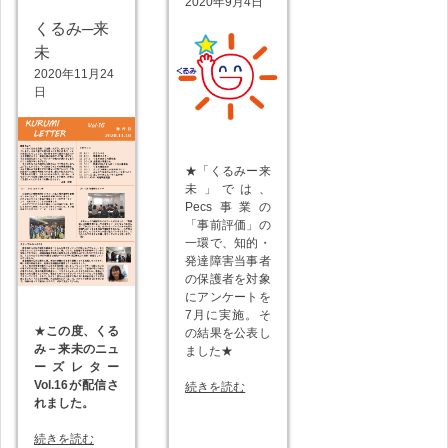
2020年9月4日
くるみ─来
未
2020年11月24
日
★「くるみー来
未」では、
Pecs事業の
「事前評価」の
一環で、知的・
発達障害当事者
の保護者を対象
にアンケートを
7月に実施。そ
★
この度、くる
の結果を公表し
み－来未のニュ
ました★
ーズレター
Vol.16が配信さ
続きを読む
れました。
続きを読む