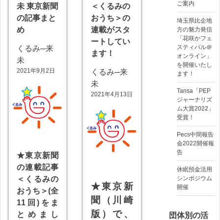
ご案内
未 東京新聞
＜くるみの
の記事まと
おうち＞の
埼玉県比企地
め
連載がスタ
方の魅力発信
「花咲かフェ
ートしてい
スティバル＠
くるみ─来
ます！
オンライン」
未
を開催いたし
2021年9月2日
くるみ─来
ます！
未
Tansa「PEP
2021年4月13日
ジャーナリズ
ム大賞2022」
受賞！
Pecs中間報告
会2022開催報
告
★東京新聞
の連載記事
休眠預金活用
＜くるみの
シンポジウム
★東京新
開催
おうち＞(全
聞（川崎
11回)をま
版）で、
とめまし
団体別の活