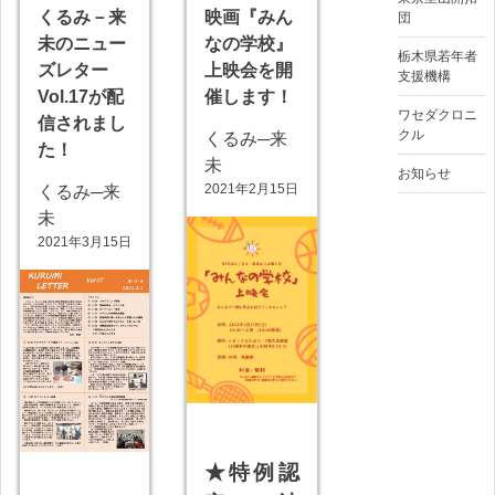
くるみ－来
映画『みん
団
未のニュー
なの学校』
栃木県若年者
ズレター
上映会を開
支援機構
Vol.17が配
催します！
ワセダクロニ
信されまし
クル
くるみ─来
た！
未
お知らせ
2021年2月15日
くるみ─来
未
2021年3月15日
★特例認