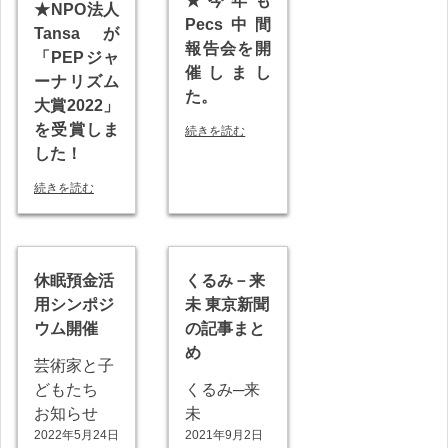
★今年も
★NPO法人
Pecs中間
Tansaが
報告会を開
「PEPジャ
催しまし
ーナリズム
た。
大賞2022」
を受賞しま
続きを読む
した！
続きを読む
休眠預金活
くるみ－来
用シンポジ
未 東京新聞
ウム開催
の記事まと
め
芸術家と子
どもたち
くるみ─来
お知らせ
未
2022年5月24日
2021年9月2日