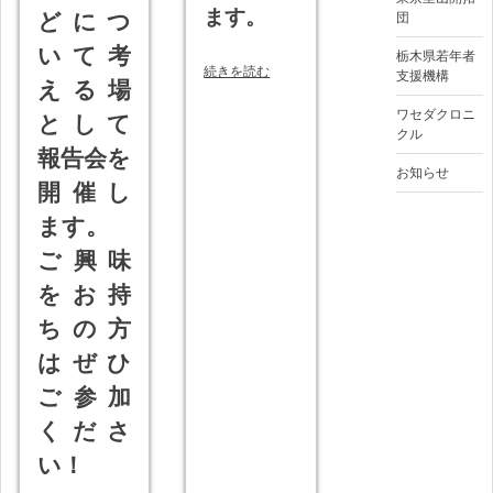
ます。
どにつ
団
いて考
栃木県若年者
続きを読む
支援機構
える場
ワセダクロニ
として
クル
報告会を
お知らせ
開催し
ます。
ご興味
をお持
ちの方
はぜひ
ご参加
くださ
い！