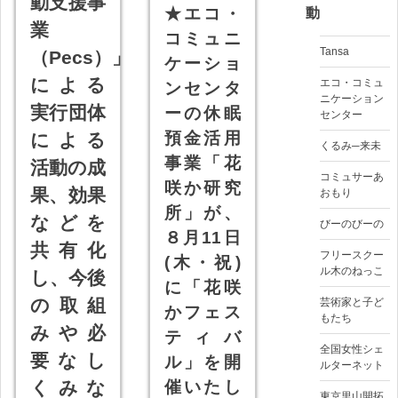
動支援事
★エコ・
動
業
コミュニ
Tansa
（Pecs）」
ケーショ
による
エコ・コミュ
ンセンタ
ニケーション
実行団体
ーの休眠
センター
預金活用
による
くるみ─来未
事業「花
活動の成
コミュサーあ
咲か研究
果、効果
おもり
所」が、
などを
びーのびーの
８月11日
共有化
フリースクー
(木・祝)
ル木のねっこ
し、今後
に「花咲
の取組
芸術家と子ど
かフェス
もたち
みや必
ティバ
全国女性シェ
要なし
ル」を開
ルターネット
くみな
催いたし
東京里山開拓