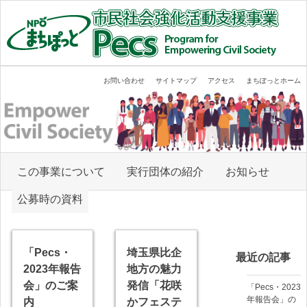
内
容
を
ス
キ
Empower Civil Society
まちぽっと市民社会強化活動支援事業
ッ
お問い合わせ
サイトマップ
アクセス
まちぽっとホーム
プ
す
る
この事業について
実行団体の紹介
お知らせ
公募時の資料
「Pecs・
埼玉県比企
最近の記事
2023年報告
地方の魅力
会」のご案
発信「花咲
「Pecs・2023
年報告会」の
内
かフェステ