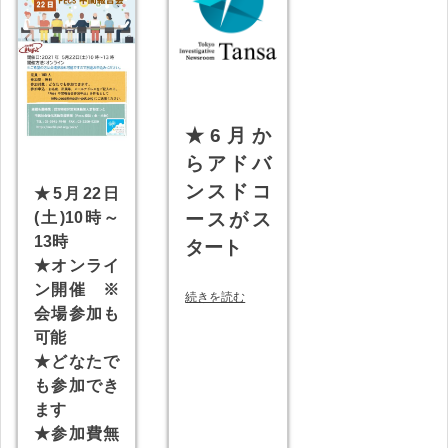
★6月か
らアドバ
ンスドコ
★5月22日
ースがス
(土)10時～
13時
タート
★オンライ
ン開催 ※
続きを読む
会場参加も
可能
★どなたで
も参加でき
ます
★参加費無