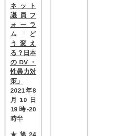
ネット
議員フ
ォーラ
ム「ど
う変え
る？日本
のDV・
性暴力対
策」
2021年8
月10日
19時-20
時半
★
第24