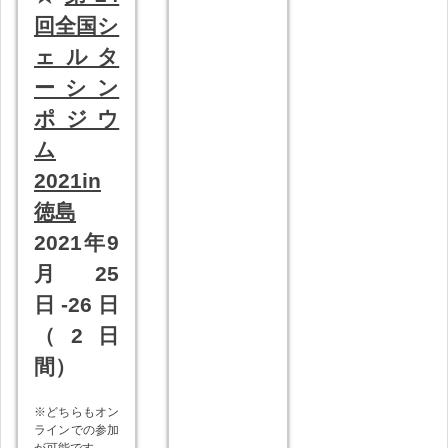
回全国シ
ェルタ
ーシン
ポジウ
ム
2021in
徳島
2021年9
月25
日-26日
（2日
間）
※どちらもオン
ラインでの参加
が可能です。