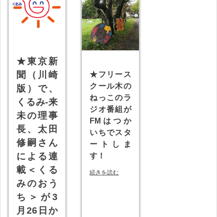
★東京新
聞（川崎
★フリース
クール木の
版）で、
ねっこのラ
くるみ-来
ジオ番組が
未の理事
FMはつか
長、太田
いちでスタ
修嗣さん
ートしま
による連
す！
載＜くる
続きを読む
みのおう
ち＞が3
月26日か