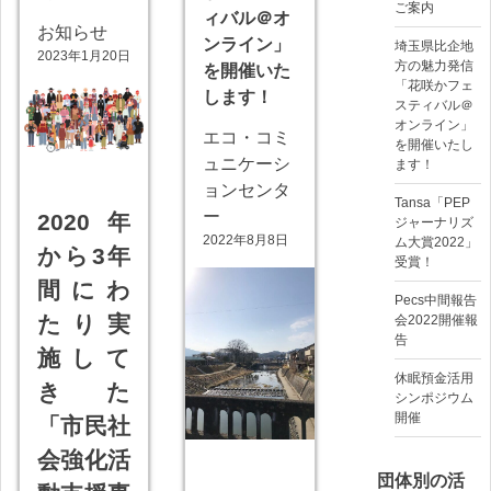
ご案内
ィバル＠オ
お知らせ
ンライン」
埼玉県比企地
2023年1月20日
方の魅力発信
を開催いた
「花咲かフェ
します！
スティバル＠
オンライン」
エコ・コミ
を開催いたし
ュニケーシ
ます！
ョンセンタ
Tansa「PEP
ー
2020年
ジャーナリズ
2022年8月8日
ム大賞2022」
から3年
受賞！
間にわ
Pecs中間報告
たり実
会2022開催報
告
施して
休眠預金活用
きた
シンポジウム
開催
「市民社
会強化活
団体別の活