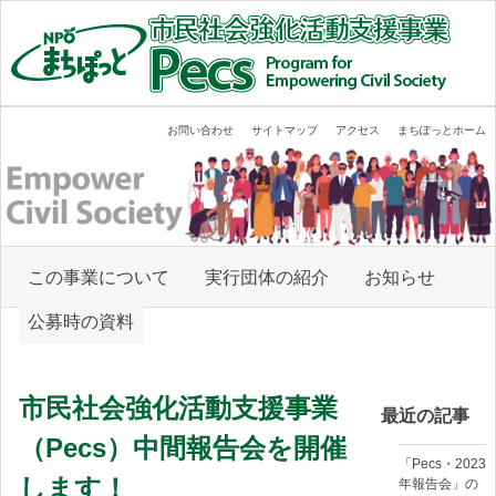
内
容
を
ス
キ
Empower Civil Society
まちぽっと市民社会強化活動支援事業
ッ
お問い合わせ
サイトマップ
アクセス
まちぽっとホーム
プ
す
る
この事業について
実行団体の紹介
お知らせ
公募時の資料
市民社会強化活動支援事業
最近の記事
（Pecs）中間報告会を開催
「Pecs・2023
します！
年報告会」の