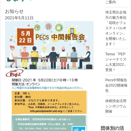
ご案内
お知らせ
埼玉県比企地
2021年5月11日
方の魅力発信
「花咲かフェ
スティバル＠
オンライン」
を開催いたし
ます！
Tansa「PEP
ジャーナリズ
ム大賞2022」
受賞！
Pecs中間報告
会2022開催報
告
休眠預金活用
シンポジウム
開催
団体別の活