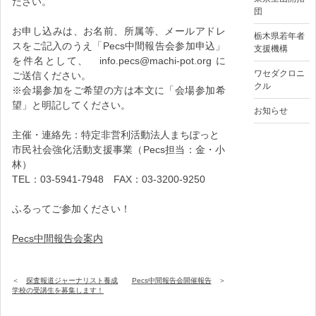
ださい。
団
お申し込みは、お名前、所属等、メールアドレ
栃木県若年者
スをご記入のうえ「Pecs中間報告会参加申込」
支援機構
を件名として、 info.pecs@machi-pot.org に
ワセダクロニ
ご送信ください。
クル
※会場参加をご希望の方は本文に「会場参加希
望」と明記してください。
お知らせ
主催・連絡先：特定非営利活動法人まちぽっと
市民社会強化活動支援事業（Pecs担当：金・小
林）
TEL：03-5941-7948 FAX：03-3200-9250
ふるってご参加ください！
Pecs中間報告会案内
探査報道ジャーナリスト養成
Pecs中間報告会開催報告
投
学校の受講生を募集します！
稿