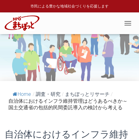
市民による豊かな地域社会づくりを応援します
T
O
G
G
L
E
N
A
V
I
G
A
Home
/
調査・研究
/
まちぽっとリサーチ
/
T
自治体におけるインフラ維持管理はどうあるべきか～
I
国土交通省の包括的民間委託導入の検討から考える
O
N
自治体におけるインフラ維持