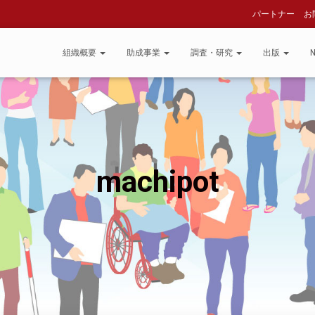
パートナー
お
組織概要
助成事業
調査・研究
出版
machipot