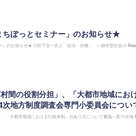
回まちぽっとセミナー」のお知らせ★
ナー」のお知らせ★ ◎松下圭一氏と「自治・分権」 ―都市型社会の
Rea
町村間の役割分担」、「大都市地域にお
4次地方制度調査会専門小委員会につい
、「大都市地域における行政体制」のあり方について審議―第34次地