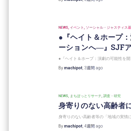
NEWS
イベント
ソーシャル・ジャスティス
●『ヘイト＆ホープ
ーションへ―』SJF
●『ヘイト＆ホープ：演劇の可能性を開
By
machipot
,
3週間
ago
NEWS
まちぽっとリサーチ
調査・研究
身寄りのない高齢者
身寄りのない高齢者等の「地域の実情に
By
machipot
,
4週間
ago