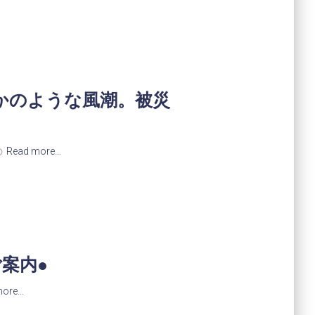
かのような風潮。被災
の
Read more…
案内●
more…