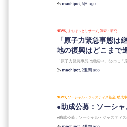
By
machipot
,
6日
ago
NEWS
まちぽっとリサーチ
調査・研究
「原子力緊急事態は
地の復興はどこまで
「原子力緊急事態は継続中」なのに「
By
machipot
,
2週間
ago
NEWS
ソーシャル・ジャスティス基金
助成
●助成公募：ソーシャ
●助成公募：ソーシャル・ジャスティス基
By
machipot
,
3週間
ago