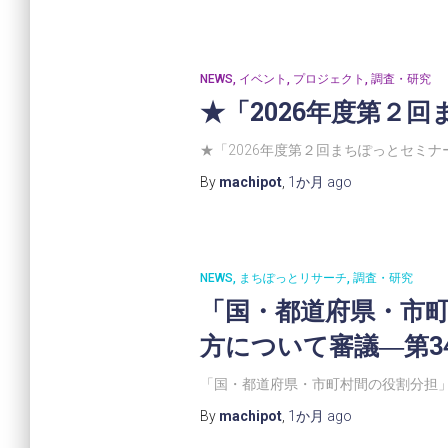
NEWS
イベント
プロジェクト
調査・研究
★「2026年度第２
★「2026年度第２回まちぽっとセミ
By
machipot
,
1か月
ago
NEWS
まちぽっとリサーチ
調査・研究
「国・都道府県・市
方について審議―第3
「国・都道府県・市町村間の役割分担」
By
machipot
,
1か月
ago