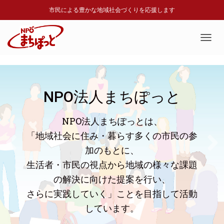
市民による豊かな地域社会づくりを応援します
T
O
G
G
L
NPO法人まちぽっと
E
N
A
NPO法人まちぽっとは、
V
I
「地域社会に住み・暮らす多くの市民の参
G
加のもとに、
A
T
生活者・市民の視点から地域の様々な課題
I
の解決に向けた提案を行い、
O
N
さらに実践していく」ことを目指して活動
しています。