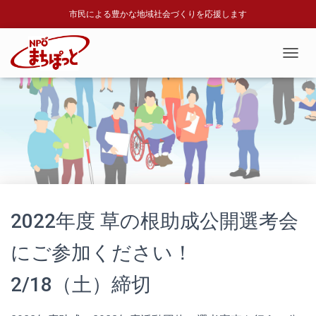
市民による豊かな地域社会づくりを応援します
T
O
G
G
L
E
N
A
V
I
G
A
2022年度 草の根助成公開選考会
T
I
にご参加ください！
O
N
2/18（土）締切