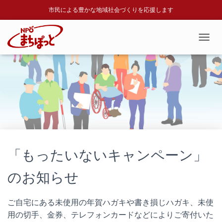
市民による豊かな地域社会づくりを応援します
T
O
G
G
L
E
N
A
V
I
G
A
「もったいないキャンペーン」
T
I
のお知らせ
O
N
ご自宅にある未使用の年賀ハガキや書き損じハガキ、未使
用の切手、金券、テレフォンカードなどによりご寄付いた