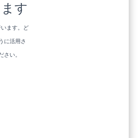
します
行います。ど
うに活用さ
ださい。