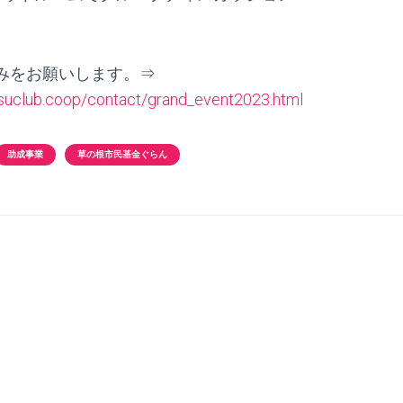
みをお願いします。⇒
atsuclub.coop/contact/grand_event2023.html
助成事業
草の根市民基金ぐらん