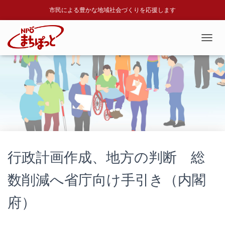
市民による豊かな地域社会づくりを応援します
T
O
G
G
L
E
N
A
V
I
G
A
行政計画作成、地方の判断 総
T
I
数削減へ省庁向け手引き（内閣
O
N
府）