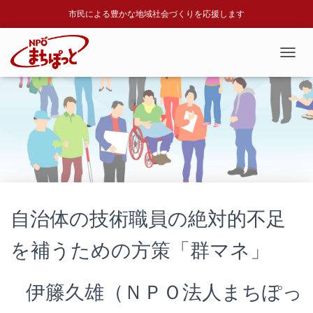
市民による豊かな地域社会づくりを応援します
T
O
G
G
L
E
N
A
V
I
G
A
自治体の技術職員の絶対的不足
T
I
を補うための方策「群マネ」
O
N
伊籐久雄（ＮＰＯ法人まちぽっ