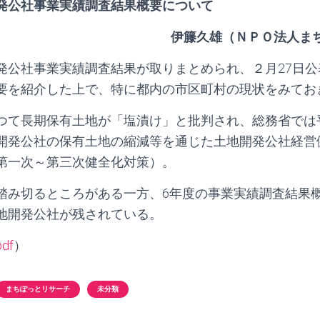
発公社事業実績調査結果概要について
伊籐久雄（ＮＰＯ法人ま
発公社事業実績調査結果が取りまとめられ、２月27日
要を紹介した上で、特に都内の市区町村の現状をみてお
つて長期保有土地が「塩漬け」と批判され、総務省では平成
開発公社の保有土地の縮減等を通じた土地開発公社経営
第一次～第三次健全化対策）。
み切るところがある一方、6年度の事業実績調査結果
地開発公社が残されている。
pdf
）
まちぽっとリサーチ
未分類