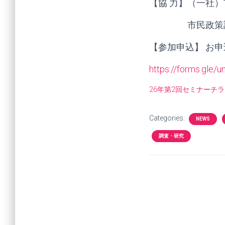
【協 力】（一社
市民政策調
【参加申込】 お
https://forms.gle
26年第2回セミナーチ
Categories:
NEWS
調査・研究