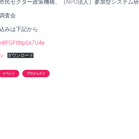
）市民セクター政策機構、（NPO法人）参加型システム
査会
申込みは下記から
/um8FGFt8tpSx7U4a
ラシ
ダウンロード
イベント
プロジェクト