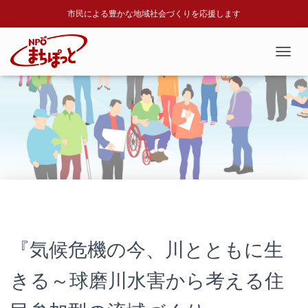
市民による豊かな地域社会づくりを応援します
T
O
G
G
L
E
N
A
V
I
G
A
T
I
『気候危機の今、川とともに生
O
N
きる～球磨川水害から考える住