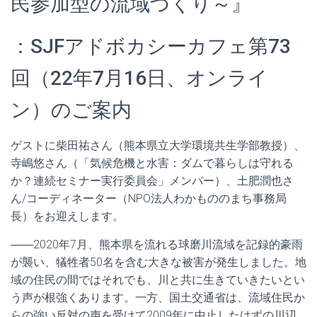
民参加型の流域づくり～』
：SJFアドボカシーカフェ第73
回（22年7月16日、オンライ
ン）のご案内
ゲストに柴田祐さん（熊本県立大学環境共生学部教授）、
寺嶋悠さん（「気候危機と水害：ダムで暮らしは守れる
か？連続セミナー実行委員会」メンバー）、土肥潤也さ
ん/コーディネーター（NPO法人わかもののまち事務局
長）をお迎えします。
――2020年7月、熊本県を流れる球磨川流域を記録的豪雨
が襲い、犠牲者50名を含む大きな被害が発生しました。地
域の住民の間ではそれでも、川と共に生きていきたいとい
う声が根強くあります。一方、国土交通省は、流域住民か
らの強い反対の声を受けて2009年に中止したはずの川辺