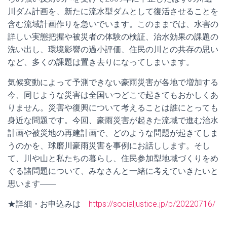
川ダム計画を、新たに流水型ダムとして復活させることを
含む流域計画作りを急いでいます。このままでは、水害の
詳しい実態把握や被災者の体験の検証、治水効果の課題の
洗い出し、環境影響の過小評価、住民の川との共存の思い
など、多くの課題は置き去りになってしまいます。
気候変動によって予測できない豪雨災害が各地で増加する
今、同じような災害は全国いつどこで起きてもおかしくあ
りません。災害や復興について考えることは誰にとっても
身近な問題です。今回、豪雨災害が起きた流域で進む治水
計画や被災地の再建計画で、どのような問題が起きてしま
うのかを、球磨川豪雨災害を事例にお話しします。そし
て、川や山と私たちの暮らし、住民参加型地域づくりをめ
ぐる諸問題について、みなさんと一緒に考えていきたいと
思います――
★詳細・お申込みは
https://socialjustice.jp/p/20220716/