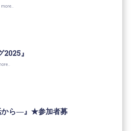
 more…
2025』
more…
話から―』★参加者募