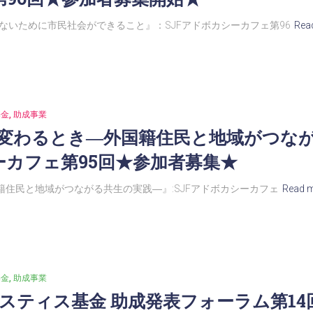
ないために市民社会ができること』：SJFアドボカシーカフェ第96
Rea
基金
助成事業
が変わるとき―外国籍住民と地域がつな
シーカフェ第95回★参加者募集★
籍住民と地域がつながる共生の実践―』:SJFアドボカシーカフェ
Read 
基金
助成事業
スティス基金 助成発表フォーラム第14