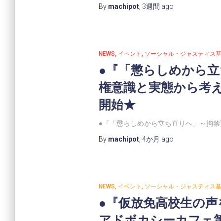
By
machipot
,
3週間
ago
NEWS
イベント
ソーシャル・ジャスティス
●『「懲らしめから立
権意識と実態から考え
開始★
●『「懲らしめから立ち直りへ」～拘禁
By
machipot
,
4か月
ago
NEWS
イベント
ソーシャル・ジャスティス
●『仮放免高校生の声
アドボカシーカフェ第