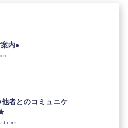
案内●
more…
つ他者とのコミュニケ
★
ead more…