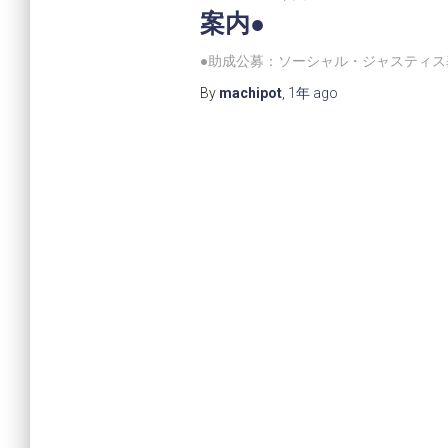
案内●
●助成公募：ソーシャル・ジャスティス基金（
By
machipot
,
1年
ago
投
稿
の
ペ
ー