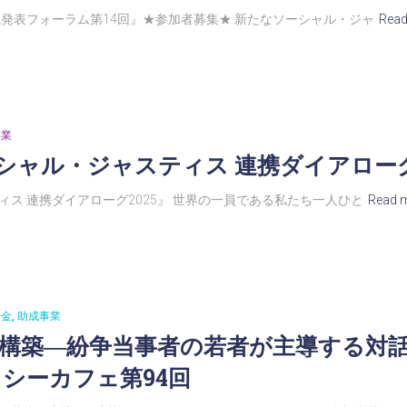
成発表フォーラム第14回』★参加者募集★ 新たなソーシャル・ジャ
Read
事業
シャル・ジャスティス 連携ダイアローグ
ス 連携ダイアローグ2025』 世界の一員である私たち一人ひと
Read 
基金
助成事業
平構築―紛争当事者の若者が主導する対
カシーカフェ第94回