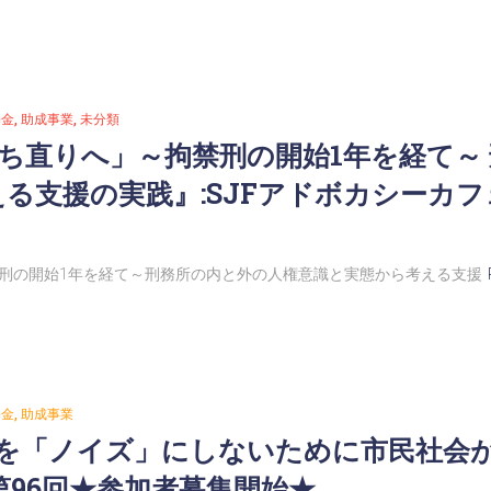
基金
助成事業
未分類
ち直りへ」～拘禁刑の開始1年を経て～
る支援の実践』:SJFアドボカシーカフ
刑の開始1年を経て～刑務所の内と外の人権意識と実態から考える支援
基金
助成事業
を「ノイズ」にしないために市民社会が
96回★参加者募集開始★