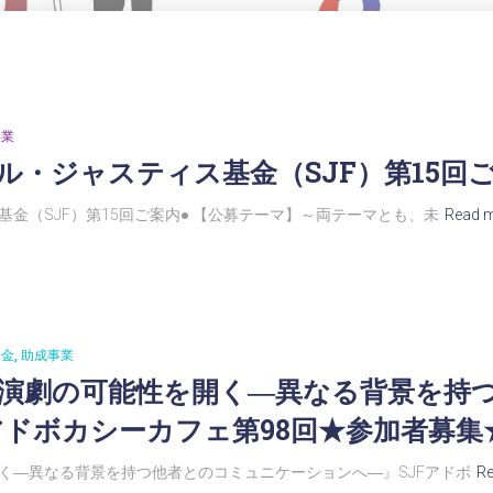
事業
ル・ジャスティス基金（SJF）第15回ご
金（SJF）第15回ご案内● 【公募テーマ】～両テーマとも、未
Read 
基金
助成事業
：演劇の可能性を開く―異なる背景を持
アドボカシーカフェ第98回★参加者募集
く―異なる背景を持つ他者とのコミュニケーションへ―』SJFアドボ
R