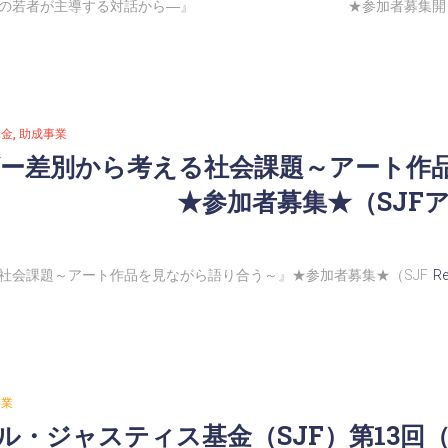
争当事者の若者が主導する対話から―』 ★参加者募集開
基金
助成事業
ダー差別から考える社会課題～アート作
者募集★（SJFアドボ
社会課題～アート作品を見ながら語り合う～』★参加者募集★（SJF
R
事業
・ジャスティス基金（SJF）第13回（申請