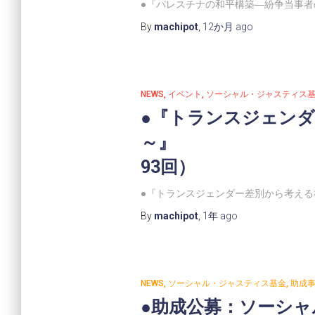
●『パレスチナの和平構築―紛
By
machipot
,
12か月
ago
NEWS
イベント
ソーシャル・ジャスティス
●『トランスジェン
～』 ★参加
93回）
●『トランスジェンダー差別から考える
By
machipot
,
1年
ago
NEWS
ソーシャル・ジャスティス基金
助成
●助成公募：ソーシャル