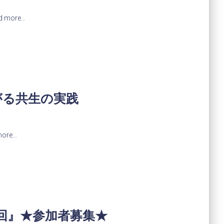
d more…
がる共生の実践
more…
回』★参加者募集★