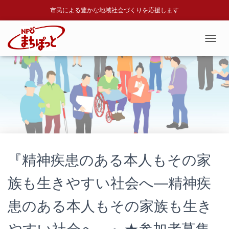
市民による豊かな地域社会づくりを応援します
T
O
G
G
L
E
N
A
V
I
G
A
『精神疾患のある本人もその家
T
I
族も生きやすい社会へ―精神疾
O
N
患のある本人もその家族も生き