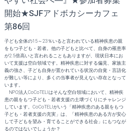
やすい社会へ―』★参加者募集
開始★SJFアドボカシーカフェ
第86回
子ども全体の15～23％いると言われている精神疾患の親
をもつ子ども・若者。他の子どもと比べて、自身の罹患率
が2.5倍高いと言われることもありますが、現状日本にお
いて支援は空白領域です。精神疾患に対する偏見、家族主
義の強さ、子ども自身が置かれている状況の自覚・言語化
が難しい等により、多くの当事者が見えない存在となって
います。
NPO法人CoCoTELIはそんな空白領域において、精神疾
患の親をもつ子ども・若者支援の土壌づくりにチャレンジ
しています。CoCoTELIがいう「精神疾患のある親をもつ
子ども・若者支援の充実」は、「精神疾患のある方が安心
して子どもを望み・育てることができる社会」にもつなが
るのではないでしょうか？