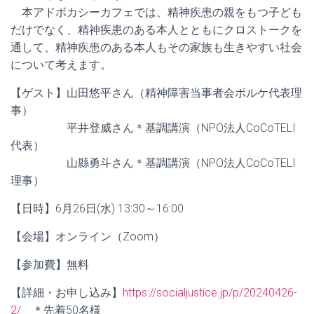
本アドボカシーカフェでは、精神疾患の親をもつ子ども
だけでなく、精神疾患のある本人とともにクロストークを
通して、精神疾患のある本人もその家族も生きやすい社会
について考えます。
【ゲスト】山田悠平さん（精神障害当事者会ポルケ代表理
事）
平井登威さん＊基調講演（NPO法人CoCoTELI
代表）
山縣勇斗さん＊基調講演（NPO法人CoCoTELI
理事）
【日時】6月26日(水) 13:30～16:00
【会場】オンライン（Zoom）
【参加費】無料
【詳細・お申し込み】
https://socialjustice.jp/p/20240426-
2/
＊先着50名様