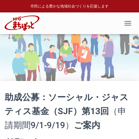
市民による豊かな地域社会づくりを応援します
T
O
G
G
L
E
N
A
V
I
G
A
助成公募：ソーシャル・ジャス
T
I
ティス基金（SJF）第13回
（申
O
N
請期間9/1-9/19）
ご案内