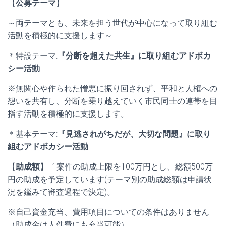
【
公募テーマ
】
～両テーマとも、未来を担う世代が中心になって取り組む
活動を積極的に支援します～
＊特設テーマ:
『分断を超えた共生』に取り組むアドボカ
シー活動
※無関心や作られた憎悪に振り回されず、平和と人権への
想いを共有し、分断を乗り越えていく市民同士の連帯を目
指す活動を積極的に支援します。
＊基本テーマ:
『見逃されがちだが、大切な問題』に取り
組むアドボカシー活動
【
助成額
】 1案件の助成上限を100万円とし、総額500万
円の助成を予定しています(テーマ別の助成総額は申請状
況を鑑みて審査過程で決定)。
※自己資金充当、費用項目についての条件はありません
（助成金は人件費にも充当可能）。