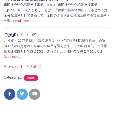
市民社会強化活動支援事業（pecs） 市民社会強化活動支援事業
（pecs） NPO法人まちぽっとは、「休眠預金等活用法」にもとづく資
金分配団体として参画して、全国のさまざまな地域活動する市民団体へ
の資…
Read more…
ご挨拶
(6/24/2021)
ご挨拶 ～2007年12月 設立趣旨より～ 特定非営利活動促進法、通称
NPO法が制定されて今年で10年目を迎えます。 NPO法は当初、市民活
動促進法案として国会に提出されました。法律の名称こそ変わりま…
Read more…
Previous
1
…
29
30
31
Navigation
Categories:
NEWS