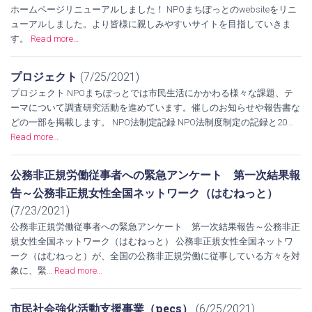
ホームページリニューアルしました！ NPOまちぽっとのwebsiteをリニ
ューアルしました。より皆様に親しみやすいサイトを目指していきま
す。
Read more…
プロジェクト
(7/25/2021)
プロジェクト NPOまちぽっとでは市民生活にかかわる様々な課題、テ
ーマについて調査研究活動を進めています。催しのお知らせや報告書な
どの一部を掲載します。 NPO法制定記録 NPO法制度制定の記録と20…
Read more…
公務非正規労働従事者への緊急アンケート 第一次結果報
告～公務非正規女性全国ネットワーク（はむねっと）
(7/23/2021)
公務非正規労働従事者への緊急アンケート 第一次結果報告～公務非正
規女性全国ネットワーク（はむねっと） 公務非正規女性全国ネットワ
ーク（はむねっと）が、全国の公務非正規労働に従事している方々を対
象に、緊…
Read more…
市民社会強化活動支援事業（pecs）
(6/25/2021)