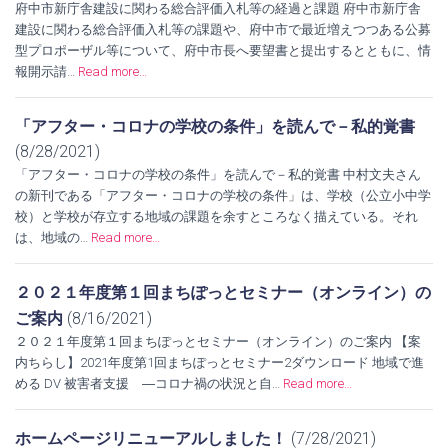
府中市新庁舎建設に関わる総合評価入札等の経過と課題 府中市新庁舎
建設に関わる総合評価入札等の課題や、府中市で最近増えつつある公募
型プロポーザル等について、府中市長へ要望書と提出するとともに、情
報開示請…
Read more…
「アフター・コロナの学校の条件」を読んで－私的覚書
(8/28/2021)
「アフター・コロナの学校の条件」を読んで－私的覚書 中村文夫さん
の新刊である「アフター・コロナの学校の条件」は、学校（公立小中学
校）と学校が存立する地域の課題を余すところなく描えている。それ
は、地域の…
Read more…
２０２１年度第１回まちぽっとセミナー（オンライン）の
ご案内
(8/16/2021)
２０２１年度第１回まちぽっとセミナー（オンライン）のご案内 【案
内ちらし】2021年度第1回まちぽっとセミナー2ダウンロード 地域で進
める DV 被害者支援 ―コロナ禍の状況と自…
Read more…
ホームページリニューアルしました！
(7/28/2021)