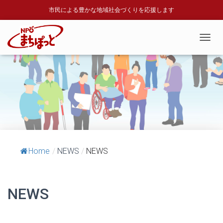
市民による豊かな地域社会づくりを応援します
T
O
G
G
L
E
N
A
V
I
G
A
Home
/
NEWS
/
NEWS
T
I
O
N
NEWS