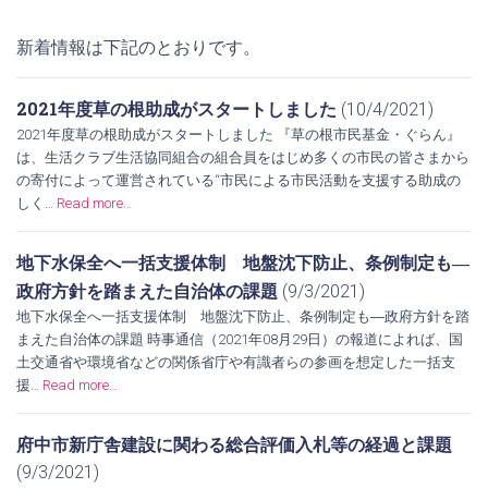
新着情報は下記のとおりです。
2021年度草の根助成がスタートしました
(10/4/2021)
2021年度草の根助成がスタートしました 『草の根市民基金・ぐらん』
は、生活クラブ生活協同組合の組合員をはじめ多くの市民の皆さまから
の寄付によって運営されている“市民による市民活動を支援する助成の
しく…
Read more…
地下水保全へ一括支援体制 地盤沈下防止、条例制定も―
政府方針を踏まえた自治体の課題
(9/3/2021)
地下水保全へ一括支援体制 地盤沈下防止、条例制定も―政府方針を踏
まえた自治体の課題 時事通信（2021年08月29日）の報道によれば、国
土交通省や環境省などの関係省庁や有識者らの参画を想定した一括支
援…
Read more…
府中市新庁舎建設に関わる総合評価入札等の経過と課題
(9/3/2021)